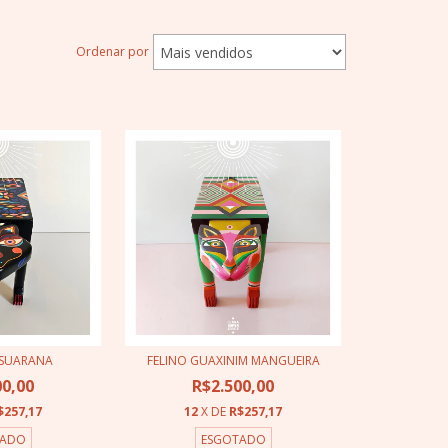
Ordenar por
SSUARANA
FELINO GUAXINIM MANGUEIRA
00,00
R$2.500,00
$257,17
12
X DE
R$257,17
TADO
ESGOTADO