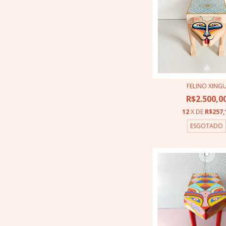
FELINO XING
R$2.500,0
12
X DE
R$257,
ESGOTADO