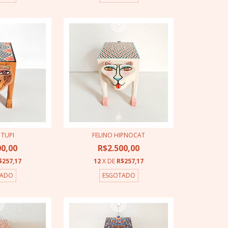
 TUPI
FELINO HIPNOCAT
00,00
R$2.500,00
$257,17
12
X DE
R$257,17
TADO
ESGOTADO