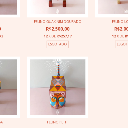
FELINO GUAXINIM DOURADO
FELINO L
0
R$2.500,00
R$2.0
73
12
X DE
R$257,17
12
X DE
R
ESGOTADO
ESGO
SA
FELINO PETIT