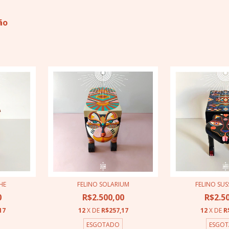
ão
HE
FELINO SOLARIUM
FELINO SU
0
R$2.500,00
R$2.5
17
12
X DE
R$257,17
12
X DE
R
ESGOTADO
ESGO