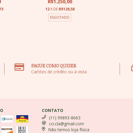
0
R$1.250,00
73
12
X DE
R$128,58
ESGOTADO
PAGUE COMO QUISER
Cartões de crédito ou à vista
TO
CONTATO
(11) 99893-8663
cci.cla@gmail.com
Não temos loja física