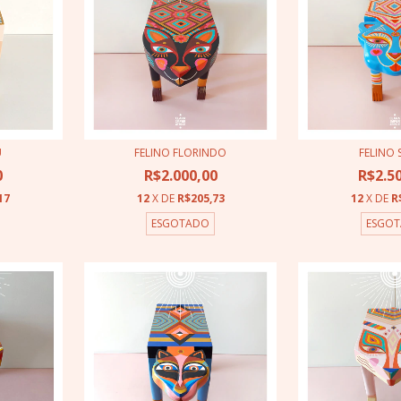
U
FELINO FLORINDO
FELINO
0
R$2.000,00
R$2.5
17
12
X DE
R$205,73
12
X DE
R
ESGOTADO
ESGO