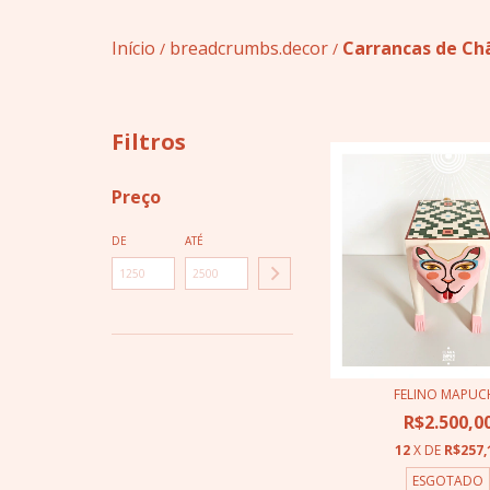
Início
breadcrumbs.decor
Carrancas de Ch
/
/
Filtros
Preço
DE
ATÉ
FELINO MAPUC
R$2.500,0
12
X DE
R$257,
ESGOTADO