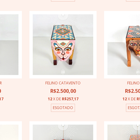
R
FELINO CATAVENTO
FELINO
0
R$2.500,00
R$2.5
17
12
X DE
R$257,17
12
X DE
R
ESGOTADO
ESGO