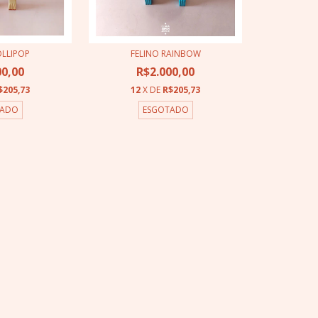
OLLIPOP
FELINO RAINBOW
00,00
R$2.000,00
$205,73
12
X DE
R$205,73
TADO
ESGOTADO