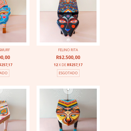
 SMURF
FELINO RITA
00,00
R$2.500,00
$257,17
12
X DE
R$257,17
TADO
ESGOTADO