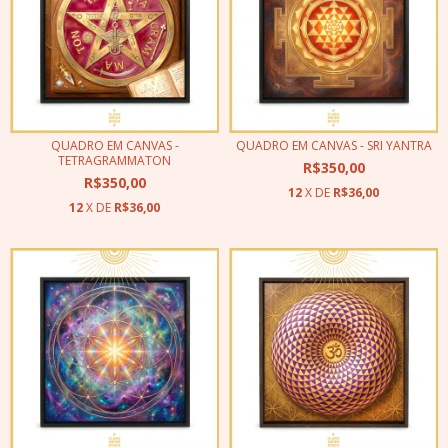
QUADRO EM CANVAS -
QUADRO EM CANVAS - SRI YANTRA
TETRAGRAMMATON
R$350,00
R$350,00
12
X DE
R$36,00
12
X DE
R$36,00