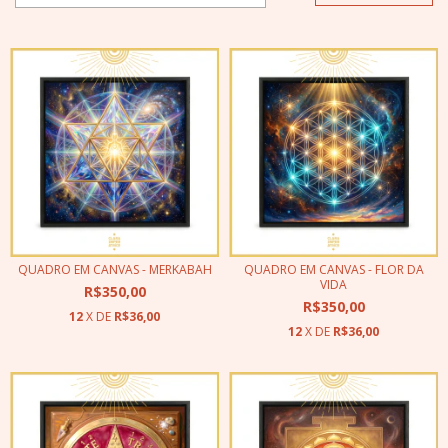
QUADRO EM CANVAS - MERKABAH
QUADRO EM CANVAS - FLOR DA
VIDA
R$350,00
R$350,00
12
X DE
R$36,00
12
X DE
R$36,00